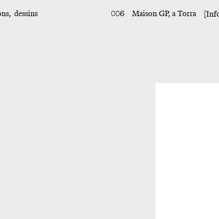
ons
dessins
006
Maison GP, a Torra
[Inf