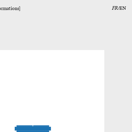
FR
EN
ormations]