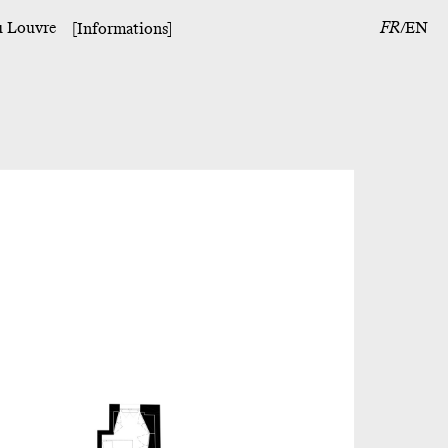
u Louvre
FR
EN
[Informations]