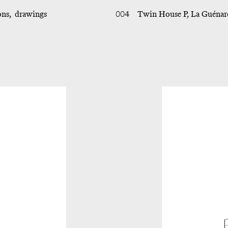
ons
drawings
004
Twin House P, La Guénar