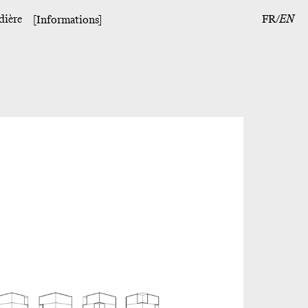
dière
FR
EN
[Informations]